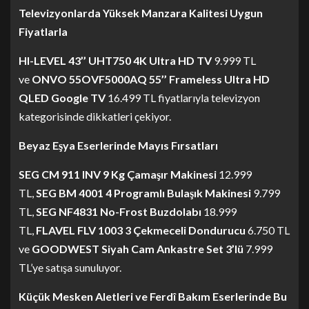
Televizyonlarda Yüksek Manzara Kalitesi Uygun
Fiyatlarla
HI-LEVEL 43’’ UHT750 4K Ultra HD TV
9.999 TL
ve
ONVO 55OVF5000AQ 55’’ Frameless Ultra HD
QLED Google TV
16.499 TL fiyatlarıyla televizyon
kategorisinde dikkatleri çekiyor.
Beyaz Eşya Eserlerinde Mayıs Fırsatları
SEG CM 911 INV 9 Kg Çamaşır Makinesi
12.999
TL,
SEG BM 4001 4 Programlı Bulaşık Makinesi
9.799
TL,
SEG NF4831 No-Frost Buzdolabı
18.999
TL,
FLAVEL FLV 1003 3 Çekmeceli Dondurucu
6.750 TL
ve
GOODWEST Siyah Cam Ankastre Set 3’lü
7.999
TL’ye satışa sunuluyor.
Küçük Mesken Aletleri ve Ferdî Bakım Eserlerinde Bu