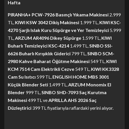
Hafta
PIRANHA+ PCW-7926 Basınçlı Yıkama Makinesi
2.999
TL,
KIWI KSW 3042 Dikiş Makinesi
1.999 TL,
KIWI KSC-
4270 Şarjlı Islak Kuru Süpürge ve Yer Temizleyici
5.999
TL,
ARZUM AR4096 Dikey Süpürge
1.599 TL,
KIWI
Buharlı Temizleyici KSC-4214
1.499 TL,
SINBO SSI-
6626 Buharlı Kırışıklık Giderici
799 TL,
SINBO SCM-
2980 Kahve Baharat Öğütme Makinesi
549 TL,
KIWI
KCM 7514 Cam Elektrikli Cezve
549 TL,
KIWI KK3328
Cam Su Isıtıcı
599 TL,
ENGLISH HOME MBS 3001
Küçük Blender Seti
1.499 TL,
ARZUM Monomix El
Blender
999 TL,
SINBO SHD-7093 Saç Kurutma
Makinesi
499 TL ve
APRILLA AHS 2026 Saç
Düzleştirici
399 TL fiyatlarıyla raflardaki yerini alıyor.