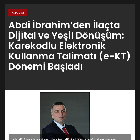
FINANS
Abdi İbrahim’den İlaçta
Dijital ve Yeşil Dönüşüm:
Karekodlu Elektronik
Kullanma Talimatı (e-KT)
Dönemi Başladı
abdi-ibrahimden-ilacta-dijital-ve-yesil-donusum-