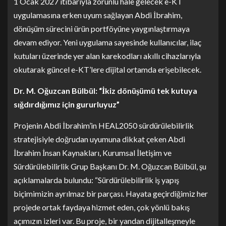
1 Ocak 2027 itibarıyla zorunlu hale gelecek e-KT
uygulamasına erken uyum sağlayan Abdi İbrahim,
dönüşüm sürecini ürün portföyüne yaygınlaştırmaya
devam ediyor. Yeni uygulama sayesinde kullanıcılar, ilaç
kutuları üzerinde yer alan karekodları akıllı cihazlarıyla
okutarak güncel e-KT’lere dijital ortamda erişebilecek.
Dr. M. Oğuzcan Bülbül: “İkiz dönüşümü tek kutuya
sığdırdığımız için gururluyuz”
Projenin Abdi İbrahim’in HEAL2050 sürdürülebilirlik
stratejisiyle doğrudan uyumuna dikkat çeken Abdi
İbrahim İnsan Kaynakları, Kurumsal İletişim ve
Sürdürülebilirlik Grup Başkanı Dr. M. Oğuzcan Bülbül, şu
açıklamalarda bulundu: “Sürdürülebilirlik iş yapış
biçimimizin ayrılmaz bir parçası. Hayata geçirdiğimiz her
projede ortak faydaya hizmet eden, çok yönlü bakış
açımızın izleri var. Bu proje, bir yandan dijitalleşmeyle