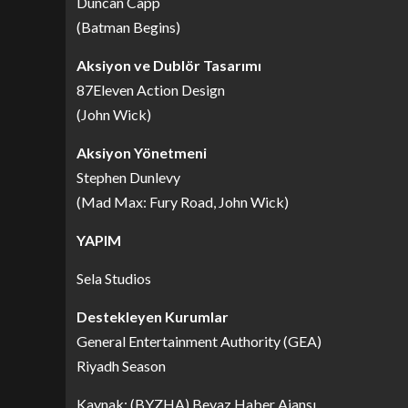
Duncan Capp
(Batman Begins)
Aksiyon ve Dublör Tasarımı
87Eleven Action Design
(John Wick)
Aksiyon Yönetmeni
Stephen Dunlevy
(Mad Max: Fury Road, John Wick)
YAPIM
Sela Studios
Destekleyen Kurumlar
General Entertainment Authority (GEA)
Riyadh Season
Kaynak: (BYZHA) Beyaz Haber Ajansı