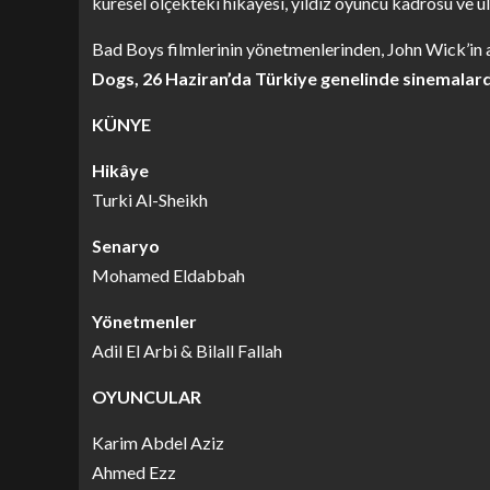
küresel ölçekteki hikâyesi, yıldız oyuncu kadrosu ve u
Bad Boys filmlerinin yönetmenlerinden, John Wick’in a
Dogs, 26 Haziran’da Türkiye genelinde sinemalar
KÜNYE
Hikâye
Turki Al-Sheikh
Senaryo
Mohamed Eldabbah
Yönetmenler
Adil El Arbi & Bilall Fallah
OYUNCULAR
Karim Abdel Aziz
Ahmed Ezz