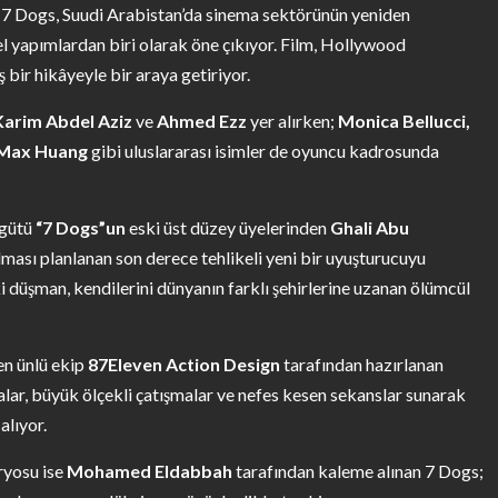
7 Dogs, Suudi Arabistan’da sinema sektörünün yeniden
l yapımlardan biri olarak öne çıkıyor. Film, Hollywood
bir hikâyeyle bir araya getiriyor.
Karim Abdel Aziz
ve
Ahmed Ezz
yer alırken;
Monica Bellucci,
Max Huang
gibi uluslararası isimler de oyuncu kadrosunda
rgütü
“7 Dogs”un
eski üst düzey üyelerinden
Ghali Abu
lması planlanan son derece tehlikeli yeni bir uyuşturucuyu
i düşman, kendilerini dünyanın farklı şehirlerine uzanan ölümcül
en ünlü ekip
87Eleven Action Design
tarafından hazırlanan
lar, büyük ölçekli çatışmalar ve nefes kesen sekanslar sunarak
alıyor.
aryosu ise
Mohamed Eldabbah
tarafından kaleme alınan 7 Dogs;