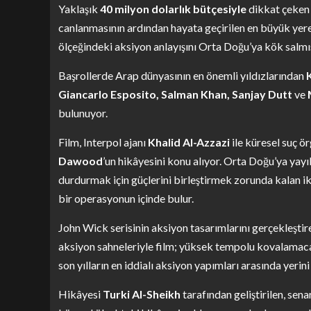
Yaklaşık
40 milyon dolarlık bütçesiyle
dikkat çeken 
canlanmasının ardından hayata geçirilen en büyük yere
ölçeğindeki aksiyon anlayışını Orta Doğu’ya kök salmış 
Başrollerde Arap dünyasının en önemli yıldızlarından
Giancarlo Esposito, Salman Khan, Sanjay Dutt
ve
bulunuyor.
Film, Interpol ajanı
Khalid Al-Azzazi
ile küresel suç ö
Dawood
’un hikâyesini konu alıyor. Orta Doğu’ya yayı
durdurmak için güçlerini birleştirmek zorunda kalan ik
bir operasyonun içinde bulur.
John Wick serisinin aksiyon tasarımlarını gerçekleştir
aksiyon sahneleriyle film; yüksek tempolu kovalamaca
son yılların en iddialı aksiyon yapımları arasında yerini 
Hikâyesi
Turki Al-Sheikh
tarafından geliştirilen, sen