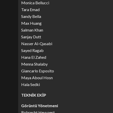
Monica Bellucci
Tara Emad
Sandy Bella
Max Huang
Salman Khan
Sanjay Dutt
Nasser Al-Qasabi
Sayed Ragab
Hana El Zahed
Menna Shalaby
Giancarlo Esposito
Maya Aboul Hosn
Hala Sedki
TEKNİK EKİP
Görüntü Yönetmeni
Robrecht Heyvaert