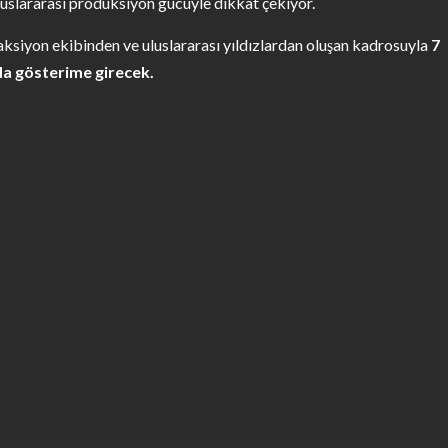
luslararası prodüksiyon gücüyle dikkat çekiyor.
ksiyon ekibinden ve uluslararası yıldızlardan oluşan kadrosuyla
7
da gösterime girecek.