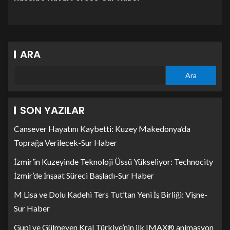
ARA
Ara
SON YAZILAR
Cansever Hayatını Kaybetti: Kuzey Makedonya’da
Toprağa Verilecek-Sur Haber
İzmir’in Kuzeyinde Teknoloji Üssü Yükseliyor: Technocity
İzmir’de İnşaat Süreci Başladı-Sur Haber
M Lisa ve Dolu Kadehi Ters Tut’tan Yeni İş Birliği: Vişne-
Sur Haber
Gupi ve Gülmeyen Kral Türkiye’nin ilk IMAX® animasyon