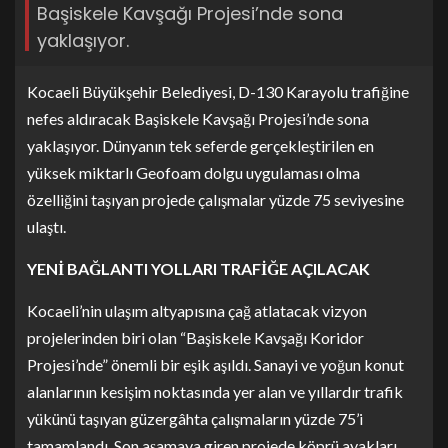
Başiskele Kavşağı Projesi’nde sona
yaklaşıyor.
Kocaeli Büyükşehir Belediyesi, D-130 Karayolu trafiğine
nefes aldıracak Başiskele Kavşağı Projesi’nde sona
yaklaşıyor. Dünyanın tek seferde gerçekleştirilen en
yüksek miktarlı Geofoam dolgu uygulaması olma
özelliğini taşıyan projede çalışmalar yüzde 75 seviyesine
ulaştı.
YENİ BAĞLANTI YOLLARI TRAFİĞE AÇILACAK
Kocaeli’nin ulaşım altyapısına çağ atlatacak vizyon
projelerinden biri olan “Başiskele Kavşağı Koridor
Projesi’nde” önemli bir eşik aşıldı. Sanayi ve yoğun konut
alanlarının kesişim noktasında yer alan ve yıllardır trafik
yükünü taşıyan güzergâhta çalışmaların yüzde 75’i
tamamlandı. Son aşamaya giren projede köprü ayakları