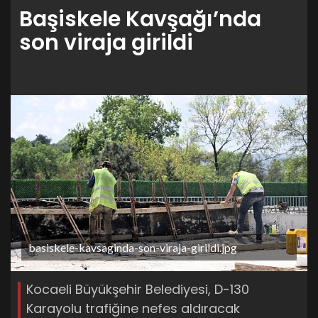
Başiskele Kavşağı’nda
son viraja girildi
basiskele-kavsaginda-son-viraja-girildi.jpg
Kocaeli Büyükşehir Belediyesi, D-130
Karayolu trafiğine nefes aldıracak