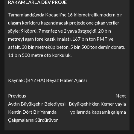
RAKAMLARLA DEV PROJE
Tamamlandığında Kocaeli’ne 16 kilometrelik modern bir
ulaşım koridoru kazandıracak projede öne çıkan veriler
şöyle: 9 köprü, 7 menfez ve 2 yaya üstgeçidi, 20 bin
metreyi aşan fore kazık imalatı, 167 bin ton PMT ve
asfalt, 30 bin metreküp beton, 5 bin 500 ton demir donatı,
11 bin 500 metre oto korkuluk.
Kaynak: (BYZHA) Beyaz Haber Ajansı
Previous
Next
Aydın Büyükşehir Belediyesi
Büyükşehir’den Kemer yayla
Kentin Dört Bir Yanında
yollarında kapsamlı çalışma
Çalışmalarını Sürdürüyor