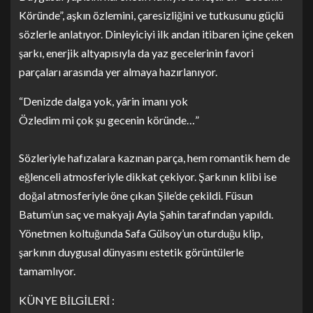
Köründe”, aşkın özlemini, çaresizliğini ve tutkusunu güçlü
sözlerle anlatıyor. Dinleyiciyi ilk andan itibaren içine çeken
şarkı, enerjik altyapısıyla da yaz gecelerinin favori
parçaları arasında yer almaya hazırlanıyor.
“Denizde dalga yok, yârin imanı yok
Özledim mi çok şu gecenin köründe…”
Sözleriyle hafızalara kazınan parça, hem romantik hem de
eğlenceli atmosferiyle dikkat çekiyor. Şarkının klibi ise
doğal atmosferiyle öne çıkan Şile’de çekildi. Füsun
Batum’un saç ve makyajı Ayla Şahin tarafından yapıldı.
Yönetmen koltuğunda Safa Gülsoy’un oturduğu klip,
şarkının duygusal dünyasını estetik görüntülerle
tamamlıyor.
KÜNYE BİLGİLERİ :