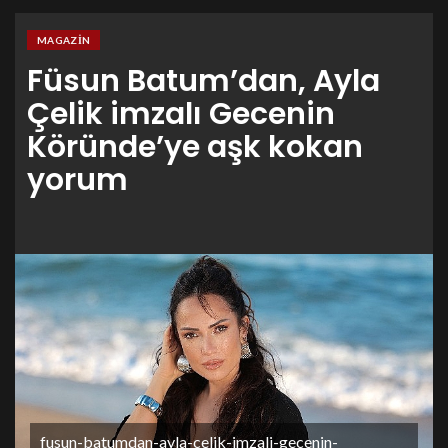
MAGAZIN
Füsun Batum’dan, Ayla
Çelik imzalı Gecenin
Köründe’ye aşk kokan
yorum
fusun-batumdan-ayla-celik-imzali-gecenin-