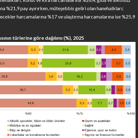
a %21,9 pay ayırırken, müteşebbis geliri olan hanehalkları;
içecekler harcamalarına %17 ve ulaştırma harcamalarına ise %25,9
ının türlerine göre dağılımı (%), 2025