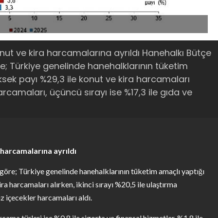
ut ve kira harcamalarına ayrıldı Hanehalkı Bütçe
re; Türkiye genelinde hanehalklarının tüketim
sek payı %29,3 ile konut ve kira harcamaları
harcamaları, üçüncü sırayı ise %17,3 ile gıda ve
 harcamalarına ayrıldı
 göre; Türkiye genelinde hanehalklarının tüketim amaçlı yaptığı
a harcamaları alırken, ikinci sırayı %20,5 ile ulaştırma
üz içecekler harcamaları aldı.
ma türleri ise %0,8 ile sigorta ve finansal hizmetler, %1,8 ile