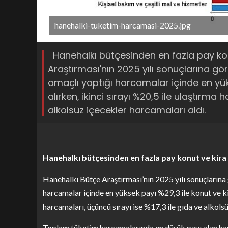
hanehalki-tuketim-harcamasi-2025.jpg
Hanehalkı bütçesinden en fazla pay kon
Araştırması'nın 2025 yılı sonuçlarına gö
amaçlı yaptığı harcamalar içinde en yük
alırken, ikinci sırayı %20,5 ile ulaştırma 
alkolsüz içecekler harcamaları aldı.
Hanehalkı bütçesinden en fazla pay konut ve kira
Hanehalkı Bütçe Araştırması’nın 2025 yılı sonuçlarına
harcamalar içinde en yüksek payı %29,3 ile konut ve kir
harcamaları, üçüncü sırayı ise %17,3 ile gıda ve alkols
Toplam tüketim harcamalarında en düşük payı alan harca