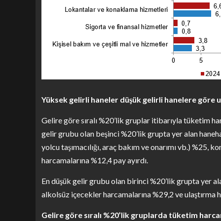
Yüksek gelirli haneler düşük gelirli hanelere göre 
Gelire göre sıralı %20’lik gruplar itibarıyla tüketim 
gelir grubu olan beşinci %20’lik grupta yer alan haneha
yolcu taşımacılığı, araç bakım ve onarımı vb.) %25, ko
harcamalarına %12,4 pay ayırdı.
En düşük gelir grubu olan birinci %20’lik grupta yer al
alkolsüz içecekler harcamalarına %29,2 ve ulaştırma h
Gelire göre sıralı %20’lik gruplarda tüketim harca