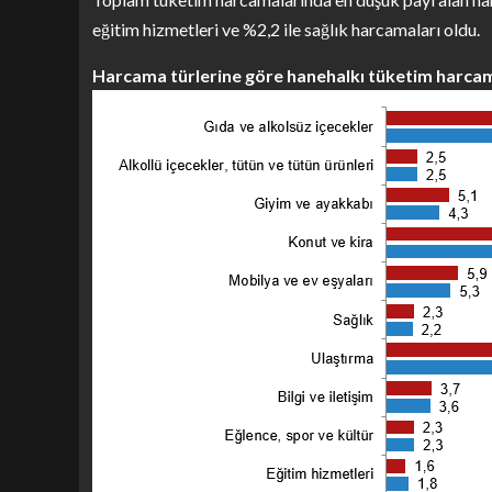
eğitim hizmetleri ve %2,2 ile sağlık harcamaları oldu.
Harcama türlerine göre hanehalkı tüketim harcama