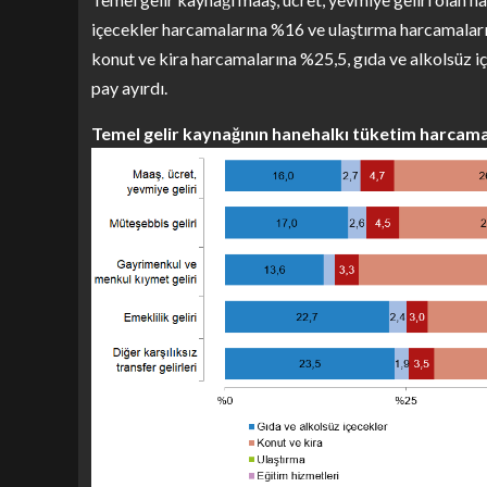
içecekler harcamalarına %16 ve ulaştırma harcamaların
konut ve kira harcamalarına %25,5, gıda ve alkolsüz 
pay ayırdı.
Temel gelir kaynağının hanehalkı tüketim harcamas