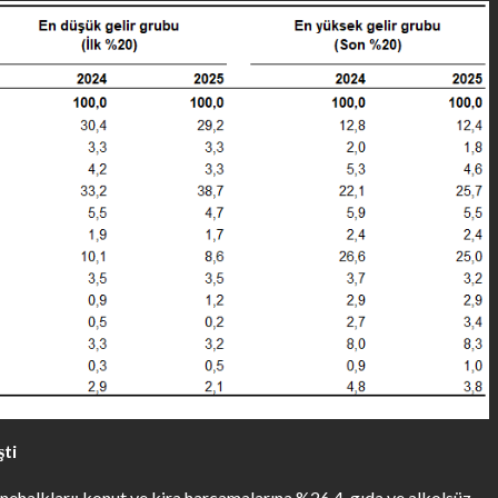
şti
anehalkları; konut ve kira harcamalarına %26,4, gıda ve alkolsüz