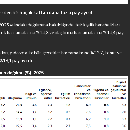
lerden bir buçuk kattan daha fazla pay ayırdı
5 yılındaki dağılımına bakıldığında; tek kişilik hanehalkları,
ecek harcamalarına %14,3 ve ulaştırma harcamalarına %14,4 pay
kları, gıda ve alkolsüz içecekler harcamalarına %23,7, konut ve
%18,1 pay ayırdı.
n dağılımı (%), 2025