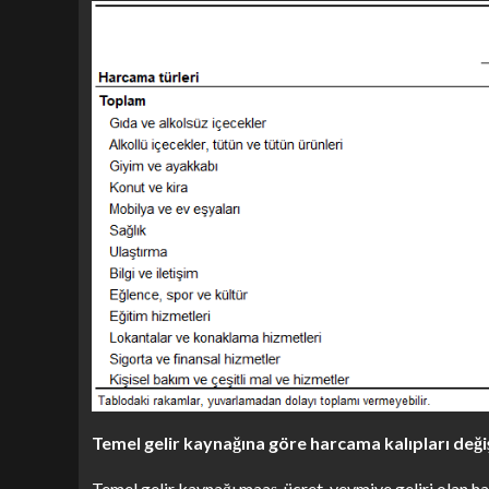
Temel gelir kaynağına göre harcama kalıpları deği
Temel gelir kaynağı maaş, ücret, yevmiye geliri olan h