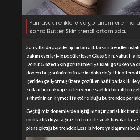
Yumuşak renklere ve görünümlere meraklı
sonra Butter Skin trendi ortamızda.
Son yıllarda popülerliği artan cilt bakım trendleri ıs
bakım eserleriyle popülerleşen Glass Skin, yahut Haile
Donut Glazed Skin görünümleri ya ıslak gözüken ya da ş
dönem bu görünümlerin yerini daha doğal bir alternatif 
içeriden geliyormuş üzere gözüken hafif parlaklık ile 
kullanılan makyaj eserleri yerine sağlıklı bir ciltten g
sıhhatinin en kıymetli faktör olduğu bu trendde parlaklı
Geçtiğimiz dönemlerde alıştığınız ağır parlaklık trendi
muhtaçlık duyacağınız bu trendde sıcak havalarda siz d
plana çıktığı bu trendde Less Is More yaklaşımını beni