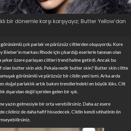
 bir dönemle karşı karşıyayız; Butter Yellow’dan
lak görünümlü çok parlak ve pürüzsüz ciltlerden oluşuyordu. Kore
y Bieber’ın markası Rhode için çıkardığı eserlerle tanınan olan
eker üzere parlayan ciltleri trend haline getirdi. Ancak bu
olan butter skin aldı. Pekala nedir butter skin? Butter skin ciltte
yumuşak görünümlü ve pürüzsüz bir cildin yeni ismi. Arka arda
elen doğal parlaklık artık bakım trendlerindeki en büyük lüks. Cilt
k dışarıdan değil içeriden gelen bir ışık.
ne yazın gelmesiyle bir orta verebilirsiniz. Daha az esere
e cildiniz de daha hafif hissedecek. Cildin kendi sıhhatinin ön
mseyebilirsiniz.