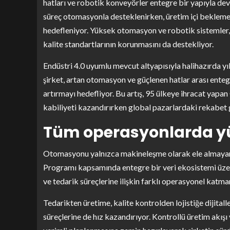
hatları ve robotik konveyörler entegre bir yapıyla dev
süreç otomasyonla desteklenirken, üretim içi bekleme s
hedefleniyor. Yüksek otomasyon ve robotik sistemler, 
kalite standartlarının korunmasını da destekliyor.
Endüstri 4.0 uyumlu mevcut altyapısıyla halihazırda yı
şirket, artan otomasyon ve güçlenen hatlar arası ent
artırmayı hedefliyor. Bu artış, 95 ülkeye ihracat yap
kabiliyeti kazandırırken global pazarlardaki rekabet 
Tüm operasyonlarda y
Otomasyonu yalnızca makineleşme olarak ele almaya
Programı kapsamında entegre bir veri ekosistemi üze
ve tedarik süreçlerine ilişkin farklı operasyonel katma
Tedarikten üretime, kalite kontrolden lojistiğe dijital
süreçlerine de hız kazandırıyor. Kontrollü üretim akışı