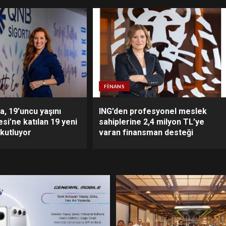
FINANS
, 19’uncu yaşını
ING’den profesyonel meslek
esi’ne katılan 19 yeni
sahiplerine 2,4 milyon TL’ye
 kutluyor
varan finansman desteği