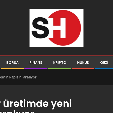
BORSA
FINANS
KRIPTO
HUKUK
GEZI
emin kapısını aralıyor
r üretimde yeni