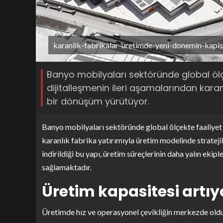
karanlik-fabrikalar-uretimde-yeni-donemin-kapisi
Banyo mobilyaları sektöründe global öl
dijitalleşmenin ileri aşamalarından karan
bir dönüşüm yürütüyor.
Banyo mobilyaları sektöründe global ölçekte faaliyet
karanlık fabrika yatırımıyla üretim modelinde strate
indirildiği bu yapı, üretim süreçlerinin daha yalın ekip
sağlamaktadır.
Üretim kapasitesi artıy
Üretimde hız ve operasyonel çevikliğin merkezde ol