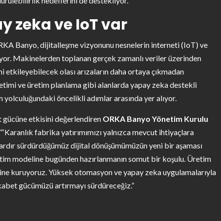
rülebilirlik hedeflerini de destekliyor.
 zeka ve IoT var
RKA Banyo, dijitalleşme vizyonunu nesnelerin interneti (IoT) ve
lıyor. Makinelerden toplanan gerçek zamanlı veriler üzerinden
mi etkileyebilecek olası arızaların daha ortaya çıkmadan
timi ve üretim planlama gibi alanlarda yapay zeka destekli
m yolculuğundaki öncelikli adımlar arasında yer alıyor.
 gücüne etkisini değerlendiren
ORKA Banyo Yönetim Kurulu
: “‘Karanlık fabrika yatırımımızı yalnızca mevcut ihtiyaçlara
llardır sürdürdüğümüz dijital dönüşümümüzün yeni bir aşaması
retim modeline bugünden hazırlanmanın somut bir koşulu. Üretim
üzerine kuruyoruz. Yüksek otomasyon ve yapay zeka uygulamalarıyla
rekabet gücümüzü artırmayı sürdüreceğiz.”