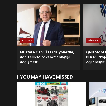
FINANS
FINANS
Mustafa Can: “İTO’da yönetim,
QNB Sigorta
denizcilikte rekabet anlayışı
N.A.R. Proj
değişmeli”
öğrenciyle
YOU MAY HAVE MISSED