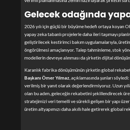
verimli planlanmasına zemin hazırlayarak şirketin sürdü
Gelecek odağında yapay
2026 yılı için güçlü bir büyüme hedefi ortaya koyan O
yapay zeka tabanlı projelerle daha ileri taşımayı plan
geliştirilecek kestirimci bakım uygulamalarıyla, üreti
öngörülmesi amaçlanıyor. Talep tahminleme, stok yöne
modellerin devreye alınması da şirketin dijital dönüşü
Karanlık fabrika dönüşümünün şirketin global rekabet
Başkanı Ömer Yılmaz
, açıklamasında şunları söyledi
verilmiş bir yanıt olarak değerlendirmiyoruz. Uzun yı
olan bu adım, geleceğin rekabetini şekillendirecek ü
stratejimizi veri temelli ve sürekli gelişen bir yapı 
üretim altyapımızı daha akıllı hale getirerek global 