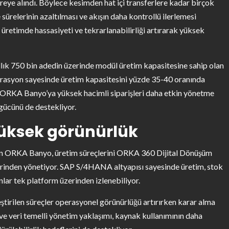
reye alındı. Böylece kesimden hat içi transferlere kadar birçok
ürelerinin azaltılması ve akışın daha kontrollü ilerlemesi
üretimde hassasiyeti ve tekrarlanabilirliği artırarak yüksek
llık 750 bin adedin üzerinde modül üretim kapasitesine sahip olan
egrasyon sayesinde üretim kapasitesini yüzde 35-40 oranında
an ORKA Banyo’ya yüksek hacimli siparişleri daha etkin yönetme
gücünü de destekliyor.
üksek görünürlük
n ORKA Banyo, üretim süreçlerini ORKA 360 Dijital Dönüşüm
rinden yönetiyor. SAP S/4HANA altyapısı sayesinde üretim, stok
nlar tek platform üzerinden izlenebiliyor.
leştirilen süreçler operasyonel görünürlüğü artırırken karar alma
 ve veri temelli yönetim yaklaşımı, kaynak kullanımının daha