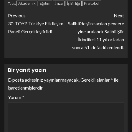
Akademik
Eğitim
İmza
İş Birliği
Protokol
Tags:
Previous
Next
30. TOYP Türkiye Etkileşim
Salihli’de şiire açılan pencere
Paneli Gerçekleştirildi
yine aralandı. Salihli Şiir
İkindileri 11 yıl ortadan
sonra 51. defa düzenlendi.
Bir yanıt yazın
E-posta adresiniz yayınlanmayacak.
Gerekli alanlar
*
ile
işaretlenmişlerdir
Yorum
*