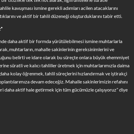
tahlile kavuşması ismine gerekli adımları acilen atacaklarını
ıklarını ve aktif bir tahlil düzeneği oluşturduklarını tabir etti.
z”
inde daha aktif bir formda yürütülebilmesi ismine muhtarlarla
arak, muhtarların, mahalle sakinlerinin gereksinimlerini ve
duğunu belirti ve idare olarak bu süreçte onlara büyük ehemmiyet
erine süratli ve kalıcı tahliller üretmek için muhtarlarımızla daima
daha kolay öğrenmek, tahlil süreçlerini hızlandırmak ve iştirakçi
toplantılarımıza devam edeceğiz. Mahalle sakinlerimizin refahını
ri daha aktif hale getirmek için tüm gücümüzle çalışıyoruz” diye