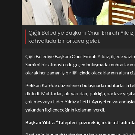
Çiğli Belediye Başkanı Onur Emrah Yıldı
kahvaltıda bir ortaya geldi.
Çiğli Belediye Başkanı Onur Emrah Yıldız, ilçede vazif
Samimi bir atmosferde geçen buluşmada muhtarların te
olarak her zaman iş birliği içinde olacaklarının altını çiz
Pelikan Kafe’de düzenlenen buluşmada muhtarlarla tek t
dinledi. Muhtarlar, alt yapıdan, paklığa, park ve yeşi
çok mevzuyu Lider Yıldız’a iletti. Ayrıyeten vatandaşlar
yakından ilgileneceğinin kelamını verdi.
Başkan Yıldız: “Talepleri çözmek için süratli adıml
Başkan Yıldız, muhtarlardan gelen her mevzuyu büyük bir 