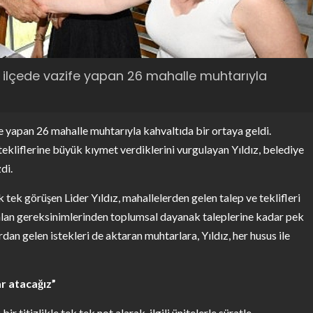
z, ilçede vazife yapan 26 mahalle muhtarıyla
e yapan 26 mahalle muhtarıyla kahvaltıda bir ortaya geldi.
kliflerine büyük kıymet verdiklerini vurgulayan Yıldız, belediye
di.
ek görüşen Lider Yıldız, mahallelerden gelen talep ve teklifleri
l alan gereksinimlerinden toplumsal dayanak taleplerine kadar pek
dan gelen istekleri de aktaran muhtarlara, Yıldız, her husus ile
ar atacağız”
titizlikle tek tek not alarak, ilgili ünitelerle süratle