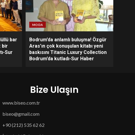
MODA
üllü bar
Bodrum’da anlamlı buluşma! Özgür
 bir
Aras’ın çok konuşulan kitabı yeni
tı-Sur
baskısını Titanic Luxury Collection
Bodrum’da kutladı-Sur Haber
Bize Ulaşın
www.biseo.com.tr
biseo@gmail.com
+90 (212) 535 62 62