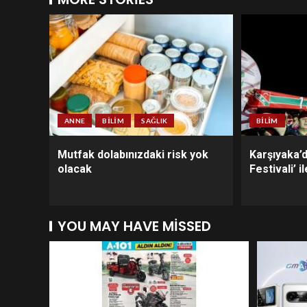
ANNE
BILIM
SAĞLIK
BILIM
Mutfak dolabınızdaki risk yok
Karşıyaka’
olacak
Festivali’ 
YOU MAY HAVE MISSED