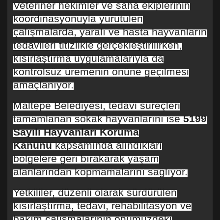
Veteriner hekimler ve saha ekiplerinin
koordinasyonuyla yürütülen
çalışmalarda, yaralı ve hasta hayvanların
tedavileri titizlikle gerçekleştirilirken,
kısırlaştırma uygulamalarıyla da
kontrolsüz üremenin önüne geçilmesi
amaçlanıyor.
Maltepe Belediyesi, tedavi süreçleri
tamamlanan sokak hayvanlarını ise
5199
Sayılı Hayvanları Koruma
Kanunu
kapsamında alındıkları
bölgelere geri bırakarak yaşam
alanlarından kopmamalarını sağlıyor.
Yetkililer, düzenli olarak sürdürülen
kısırlaştırma, tedavi, rehabilitasyon ve
bakım çalışmalarının önümüzdeki