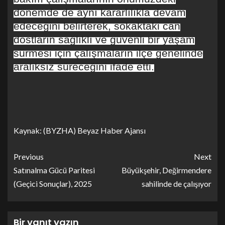
dönemde de aynı kararlılıkla devam
edeceğini belirterek, sokaktaki can
dostların sağlıklı ve güvenli bir yaşam
sürmesi için çalışmaların ilçe genelinde
aralıksız süreceğini ifade etti.
Kaynak: (BYZHA) Beyaz Haber Ajansı
Previous
Next
Satınalma Gücü Paritesi
Büyükşehir, Değirmendere
(Geçici Sonuçlar), 2025
sahilinde de çalışıyor
Bir yanıt yazın