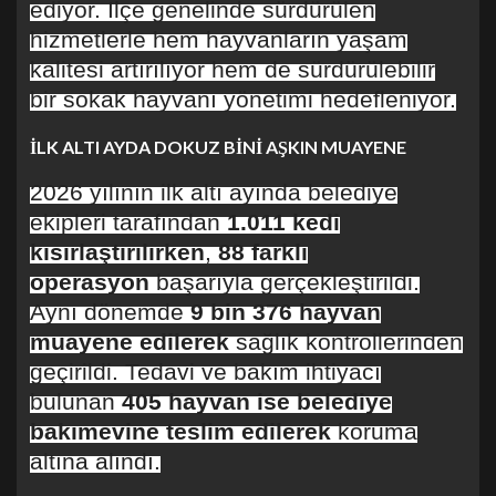
ediyor. İlçe genelinde sürdürülen
hizmetlerle hem hayvanların yaşam
kalitesi artırılıyor hem de sürdürülebilir
bir sokak hayvanı yönetimi hedefleniyor.
İLK ALTI AYDA DOKUZ BİNİ AŞKIN MUAYENE
2026 yılının ilk altı ayında belediye
ekipleri tarafından
1.011 kedi
kısırlaştırılırken
,
88 farklı
operasyon
başarıyla gerçekleştirildi.
Aynı dönemde
9 bin 376 hayvan
muayene edilerek
sağlık kontrollerinden
geçirildi. Tedavi ve bakım ihtiyacı
bulunan
405 hayvan ise belediye
bakımevine teslim edilerek
koruma
altına alındı.