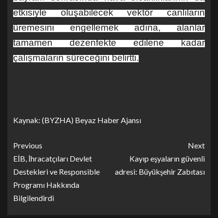
etkisiyle oluşabilecek vektör canlıların
üremesini engellemek adına, alanlar
tamamen dezenfekte edilene kadar
çalışmaların süreceğini belirtti.
Kaynak: (BYZHA) Beyaz Haber Ajansı
Previous
Next
EİB, İhracatçıları Devlet
Kayıp eşyaların güvenli
Destekleri ve Responsible
adresi: Büyükşehir Zabıtası
Programı Hakkında
Bilgilendirdi