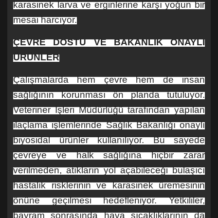
karasinek larva ve erginlerine karşı yoğun bir
mesai harcıyor.
ÇEVRE DOSTU VE BAKANLIK ONAYLI
ÜRÜNLER
Çalışmalarda hem çevre hem de insan
sağlığının korunması ön planda tutuluyor.
Veteriner İşleri Müdürlüğü tarafından yapılan
ilaçlama işlemlerinde Sağlık Bakanlığı onaylı
biyosidal ürünler kullanılıyor. Bu sayede
çevreye ve halk sağlığına hiçbir zarar
verilmeden, atıkların yol açabileceği bulaşıcı
hastalık risklerinin ve karasinek üremesinin
önüne geçilmesi hedefleniyor. Yetkililer,
bayram sonrasında hava sıcaklıklarının da