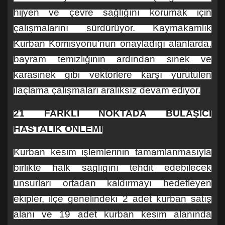
hijyen ve çevre sağlığını korumak için
çalışmalarını sürdürüyor. Kaymakamlık
Kurban Komisyonu’nun onayladığı alanlarda,
bayram temizliğinin ardından sinek ve
karasinek gibi vektörlere karşı yürütülen
ilaçlama çalışmaları aralıksız devam ediyor.
21 FARKLI NOKTADA BULAŞICI
HASTALIK ÖNLEMİ
Kurban kesim işlemlerinin tamamlanmasıyla
birlikte halk sağlığını tehdit edebilecek
unsurları ortadan kaldırmayı hedefleyen
ekipler, ilçe genelindeki 2 adet kurban satış
alanı ve 19 adet kurban kesim alanında