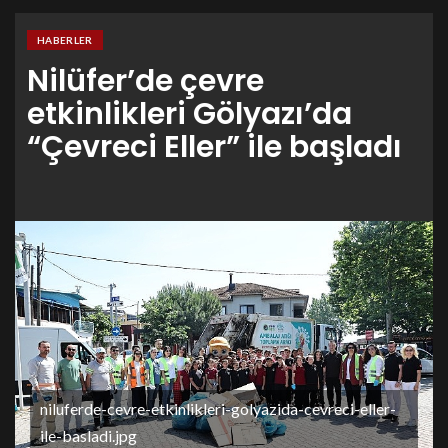
HABERLER
Nilüfer’de çevre
etkinlikleri Gölyazı’da
“Çevreci Eller” ile başladı
niluferde-cevre-etkinlikleri-golyazida-cevreci-eller-
ile-basladi.jpg