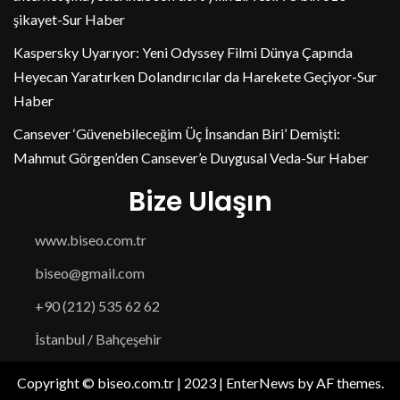
şikayet-Sur Haber
Kaspersky Uyarıyor: Yeni Odyssey Filmi Dünya Çapında
Heyecan Yaratırken Dolandırıcılar da Harekete Geçiyor-Sur
Haber
Cansever ‘Güvenebileceğim Üç İnsandan Biri’ Demişti:
Mahmut Görgen’den Cansever’e Duygusal Veda-Sur Haber
Bize Ulaşın
www.biseo.com.tr
biseo@gmail.com
+90 (212) 535 62 62
İstanbul / Bahçeşehir
Copyright © biseo.com.tr | 2023
|
EnterNews
by AF themes.