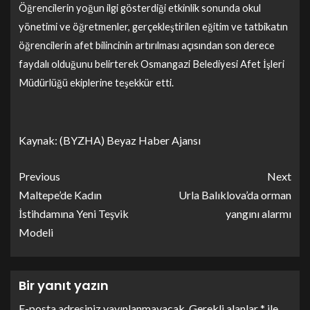
Öğrencilerin yoğun ilgi gösterdiği etkinlik sonunda okul
yönetimi ve öğretmenler, gerçekleştirilen eğitim ve tatbikatın
öğrencilerin afet bilincinin artırılması açısından son derece
faydalı olduğunu belirterek Osmangazi Belediyesi Afet İşleri
Müdürlüğü ekiplerine teşekkür etti.
Kaynak: (BYZHA) Beyaz Haber Ajansı
Previous
Next
Maltepe’de Kadın
Urla Balıklova’da orman
İstihdamına Yeni Teşvik
yangını alarmı
Modeli
Bir yanıt yazın
E-posta adresiniz yayınlanmayacak.
Gerekli alanlar
*
ile