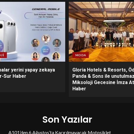
JI
MODA
alar yerini yapay zekaya
Gloria Hotels & Resorts, Öd
or-Sur Haber
Panda & Sons ile unutulmaz
Miksoloji Gecesine İmza At
Haber
Son Yazılar
A101’den 6 Ağustos’ta Kaçırılmayacak Motosiklet