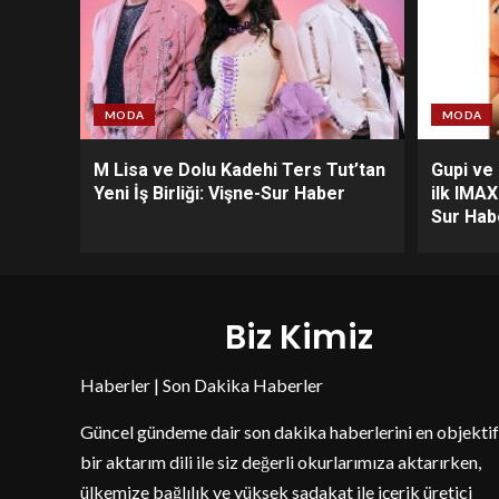
MODA
MODA
M Lisa ve Dolu Kadehi Ters Tut’tan
Gupi ve
Yeni İş Birliği: Vişne-Sur Haber
ilk IMA
Sur Hab
Biz Kimiz
Haberler | Son Dakika Haberler
Güncel gündeme dair son dakika haberlerini en objektif
bir aktarım dili ile siz değerli okurlarımıza aktarırken,
ülkemize bağlılık ve yüksek sadakat ile içerik üretici