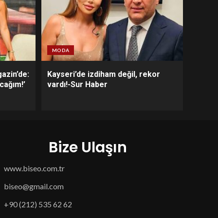
MODA
azin’de:
Kayseri’de izdiham değil, rekor
acağım!’
vardı!-Sur Haber
Bize Ulaşın
www.biseo.com.tr
biseo@gmail.com
+90 (212) 535 62 62