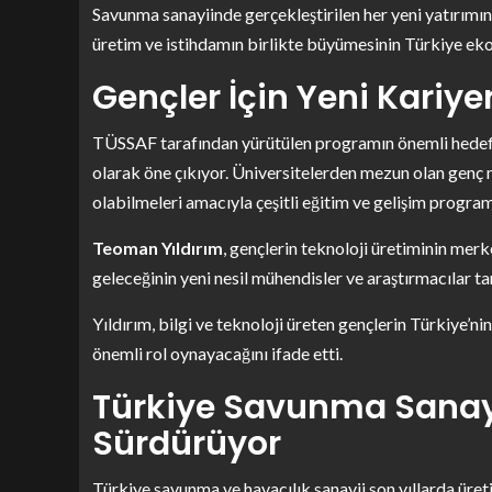
Savunma sanayiinde gerçekleştirilen her yeni yatırımın 
üretim ve istihdamın birlikte büyümesinin Türkiye eko
Gençler İçin Yeni Kariye
TÜSSAF tarafından yürütülen programın önemli hedefl
olarak öne çıkıyor. Üniversitelerden mezun olan genç 
olabilmeleri amacıyla çeşitli eğitim ve gelişim programl
Teoman Yıldırım
, gençlerin teknoloji üretiminin mer
geleceğinin yeni nesil mühendisler ve araştırmacılar tar
Yıldırım, bilgi ve teknoloji üreten gençlerin Türkiye’n
önemli rol oynayacağını ifade etti.
Türkiye Savunma Sanay
Sürdürüyor
Türkiye savunma ve havacılık sanayii son yıllarda üret