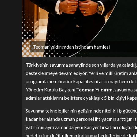
Teoman yıldırımdan istihdam hamlesi
Türkiye’nin savunma sanayiinde son yıllarda yakaladığı
desteklenmeye devam ediyor. Yerli ve milli üretim anla
programla hem üretim kapasitesini artırmayı hem de bi
Yönetim Kurulu Başkanı
Teoman Yıldırım
, savunma s
adımlar attıklarını belirterek yaklaşık 5 bin kişiyi kap
Savunma teknolojilerinin gelişiminde nitelikli iş gücün
kadar her alanda uzman personel ihtiyacının arttığını 
yatırımın aynı zamanda yeni kariyer fırsatları oluşturd
hedeflerine değil, ülkenin kalkınma hedeflerine de kat