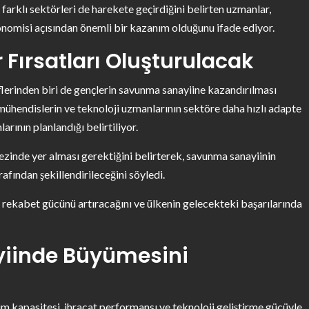
farklı sektörleri de harekete geçirdiğini belirten uzmanlar,
nomisi açısından önemli bir kazanım olduğunu ifade ediyor.
r Fırsatları Oluşturulacak
erinden biri de gençlerin savunma sanayiine kazandırılması
mühendislerin ve teknoloji uzmanlarının sektöre daha hızlı adapte
arının planlandığı belirtiliyor.
kezinde yer alması gerektiğini belirterek, savunma sanayiinin
afından şekillendirileceğini söyledi.
in rekabet gücünü artıracağını ve ülkenin gelecekteki başarılarında
iinde Büyümesini
im kapasitesi, ihracat performansı ve teknoloji geliştirme gücüyle