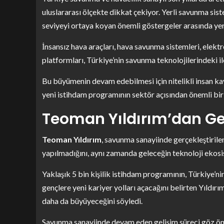
uluslararası ölçekte dikkat çekiyor. Yerli savunma sist
seviyeyi ortaya koyan önemli göstergeler arasında yer 
İnsansız hava araçları, hava savunma sistemleri, elekt
platformları, Türkiye’nin savunma teknolojilerindeki il
Bu büyümenin devam edebilmesi için nitelikli insan kay
yeni istihdam programının sektör açısından önemli bir
Teoman Yıldırım’dan Ge
Teoman Yıldırım
, savunma sanayiinde gerçekleştirile
yapılmadığını, aynı zamanda geleceğin teknoloji ekosis
Yaklaşık 5 bin kişilik istihdam programının, Türkiye’n
gençlere yeni kariyer yolları açacağını belirten Yıldırı
daha da büyüyeceğini söyledi.
Savunma sanayiinde devam eden gelişim süreci göz önü