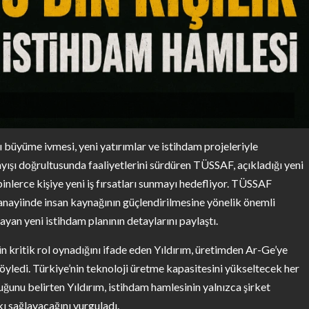
 büyüme ivmesi, yeni yatırımlar ve istihdam projeleriyle
yışı doğrultusunda faaliyetlerini sürdüren TÜSSAF, açıkladığı yeni
nlerce kişiye yeni iş fırsatları sunmayı hedefliyor. TÜSSAF
anayiinde insan kaynağının güçlendirilmesine yönelik önemli
sayan yeni istihdam planının detaylarını paylaştı.
ün kritik rol oynadığını ifade eden Yıldırım, üretimden Ar-Ge’ye
söyledi. Türkiye’nin teknoloji üretme kapasitesini yükseltecek her
uğunu belirten Yıldırım, istihdam hamlesinin yalnızca şirket
kı sağlayacağını vurguladı.