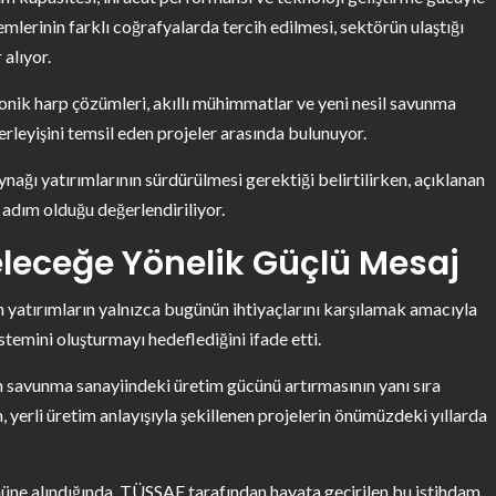
emlerinin farklı coğrafyalarda tercih edilmesi, sektörün ulaştığı
alıyor.
ronik harp çözümleri, akıllı mühimmatlar ve yeni nesil savunma
erleyişini temsil eden projeler arasında bulunuyor.
nağı yatırımlarının sürdürülmesi gerektiği belirtilirken, açıklanan
 adım olduğu değerlendiriliyor.
leceğe Yönelik Güçlü Mesaj
n yatırımların yalnızca bugünün ihtiyaçlarını karşılamak amacıyla
temini oluşturmayı hedeflediğini ifade etti.
in savunma sanayiindeki üretim gücünü artırmasının yanı sıra
m, yerli üretim anlayışıyla şekillenen projelerin önümüzdeki yıllarda
ne alındığında, TÜSSAF tarafından hayata geçirilen bu istihdam