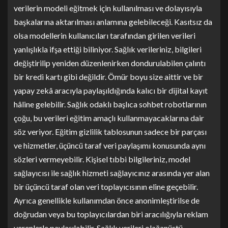
verilerin modeli eğitmek için kullanılması ve dolayısıyla
başkalarına aktarılması anlamına gelebileceği. Kasıtsız da
olsa modellerin kullanıcıları tarafından girilen verileri
yanlışlıkla ifşa ettiği biliniyor. Sağlık verileriniz, bilgileri
değiştirilip yeniden düzenlenirken dondurulabilen çalıntı
bir kredi kartı gibi değildir. Ömür boyu size aittir ve bir
yapay zekâ aracıyla paylaşıldığında kalıcı bir dijital kayıt
hâline gelebilir. Sağlık odaklı başlıca sohbet robotlarının
çoğu, bu verileri eğitim amaçlı kullanmayacaklarına dair
söz veriyor. Eğitim gizlilik tablosunun sadece bir parçası
ve hizmetler, üçüncü taraf veri paylaşımı konusunda aynı
sözleri vermeyebilir. Kişisel tıbbi bilgileriniz, model
sağlayıcısı ile sağlık hizmeti sağlayıcınız arasında yer alan
bir üçüncü taraf olan veri toplayıcısının eline geçebilir.
Ayrıca genellikle kullanımdan önce anonimleştirilse de
doğrudan veya bu toplayıcılardan biri aracılığıyla reklam
verenlerle paylaşılabilir. Sağlık verileri olağanüstü