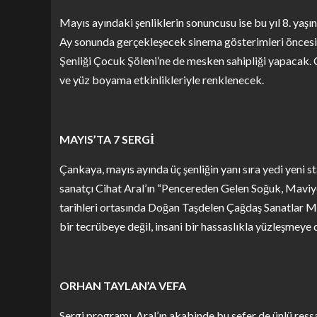
Mayıs ayındaki şenliklerin sonuncusu ise bu yıl 8. yaş
Ay sonunda gerçekleşecek sinema gösterimleri önces
Şenliği Çocuk Şöleni’ne de mesken sahipliği yapacak.
ve yüz boyama etkinlikleriyle renklenecek.
MAYIS’TA 7 SERGİ
Çankaya, mayıs ayında üç şenliğin yanı sıra yedi yeni st
sanatçı Cihat Aral’ın “Pencereden Gelen Soğuk, Maviyd
tarihleri ortasında Doğan Taşdelen Çağdaş Sanatlar Me
bir tecrübeye değil, insani bir hassaslıkla yüzleşmeye 
ORHAN TAYLAN’A VEFA
Sergi programı, Aral’ın akabinde bu sefer de ünlü ress