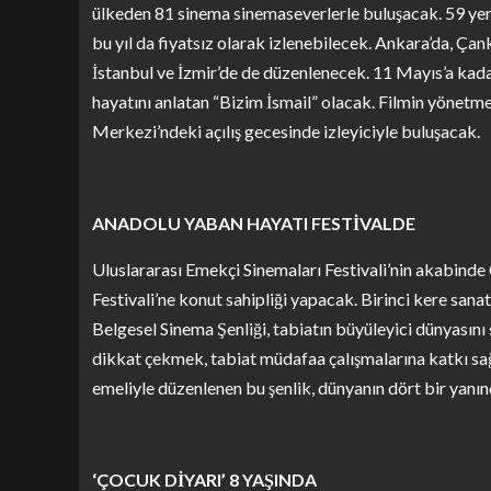
ülkeden 81 sinema sinemaseverlerle buluşacak. 59 yerli
bu yıl da fiyatsız olarak izlenebilecek. Ankara’da, Ça
İstanbul ve İzmir’de de düzenlenecek. 11 Mayıs’a kadar 
hayatını anlatan “Bizim İsmail” olacak. Filmin yönetm
Merkezi’ndeki açılış gecesinde izleyiciyle buluşacak.
ANADOLU YABAN HAYATI FESTİVALDE
Uluslararası Emekçi Sinemaları Festivali’nin akabind
Festivali’ne konut sahipliği yapacak. Birinci kere san
Belgesel Sinema Şenliği, tabiatın büyüleyici dünyasın
dikkat çekmek, tabiat müdafaa çalışmalarına katkı sa
emeliyle düzenlenen bu şenlik, dünyanın dört bir yanın
‘ÇOCUK DİYARI’ 8 YAŞINDA