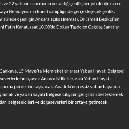
 ve 22 yabancı sinemanın yer aldığı şenlik, her yıl olduğu üzere
nkaya Belediyesi’nin konut sahipliğinde gerçekleşecek şenlik,
sürecek şenliğin Ankara açılış sineması, Dr. İsmail Beşikçi’nin
eni Fatin Kanat, saat 18.00’de Doğan Taşdelen Çağdaş Sanatlar
e Çankaya, 15 Mayıs’ta Memleketler arası Yaban Hayatı Belgesel
atseverlerle buluşacak Ankara Milletlerarası Yaban Hayatı
ı sinema perdesine taşıyacak. Anadolu’nun eşsiz yaban hayatına
ğlamak ve yaban hayatı belgeselciliğinin gelişimini desteklemek
dan belgeselcileri ve doğaseverleri bir ortaya getirecek.