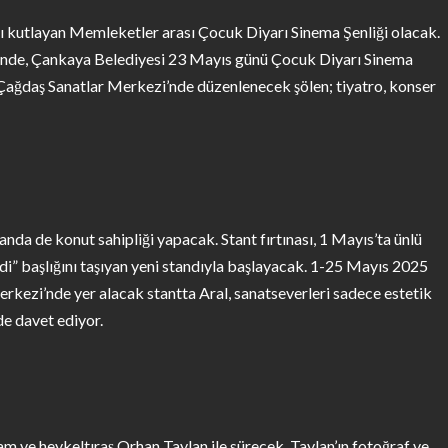
ını kutlayan Memleketler arası Çocuk Diyarı Sinema Şenliği olacak.
inde, Çankaya Belediyesi 23 Mayıs günü Çocuk Diyarı Sinema
 Çağdaş Sanatlar Merkezi’nde düzenlenecek şölen; tiyatro, konser
anda de konut sahipliği yapacak. Stant fırtınası, 1 Mayıs’ta ünlü
i” başlığını taşıyan yeni standıyla başlayacak. 1-25 Mayıs 2025
rkezi’nde yer alacak stantta Aral, sanatseverleri sadece estetik
de davet ediyor.
am ve heykeltıraş Orhan Taylan ile sürecek. Taylan’ın fotoğraf ve