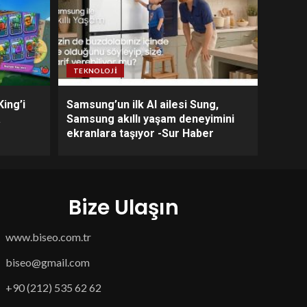
TEKNOLOJI
ing’i
Samsung’un ilk AI ailesi Sung,
a
Samsung akıllı yaşam deneyimini
ekranlara taşıyor -Sur Haber
Bize Ulaşın
www.biseo.com.tr
biseo@gmail.com
+90 (212) 535 62 62