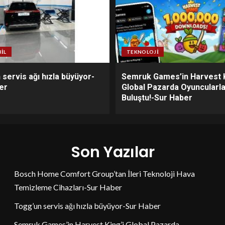
IL
TEKNOLOJI
servis ağı hızla büyüyor-
Semruk Games’in Harvest K
er
Global Pazarda Oyuncularl
Buluştu!-Sur Haber
Son Yazılar
Bosch Home Comfort Group’tan İleri Teknoloji Hava
Temizleme Cihazları-Sur Haber
Togg’un servis ağı hızla büyüyor-Sur Haber
Semruk Games’in Harvest King’i Global Pazarda