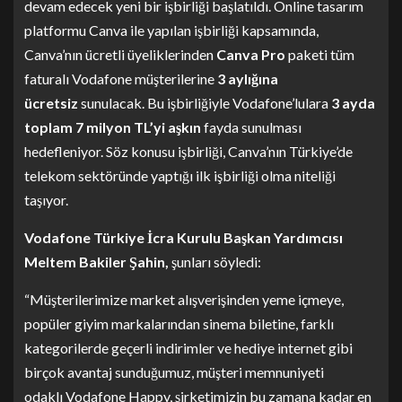
devam edecek yeni bir işbirliği başlatıldı. Online tasarım
platformu Canva ile yapılan işbirliği kapsamında,
Canva’nın ücretli üyeliklerinden
Canva Pro
paketi tüm
faturalı Vodafone müşterilerine
3 aylığına
ücretsiz
sunulacak. Bu işbirliğiyle Vodafone’lulara
3 ayda
toplam 7 milyon TL’yi aşkın
fayda sunulması
hedefleniyor. Söz konusu işbirliği, Canva’nın Türkiye’de
telekom sektöründe yaptığı ilk işbirliği olma niteliği
taşıyor.
Vodafone Türkiye İcra Kurulu Başkan Yardımcısı
Meltem Bakiler Şahin,
şunları söyledi:
“Müşterilerimize market alışverişinden yeme içmeye,
popüler giyim markalarından sinema biletine, farklı
kategorilerde geçerli indirimler ve hediye internet gibi
birçok avantaj sunduğumuz, müşteri memnuniyeti
odaklı Vodafone Happy, şirketimizin bu zamana kadar en